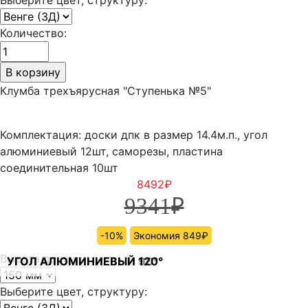
Количество:
Клумба трехъярусная "Ступенька №5"
Комплектация: доски дпк в размер 14.4м.п., угол
алюминиевый 12шт, саморезы, пластина
соединительная 10шт
8492
₽
9341
₽
-10%
Экономия 849₽
Высота доски:
УГОЛ АЛЮМИНИЕВЫЙ 90°
УГОЛ АЛЮМИНИЕВЫЙ 120°
Выберите цвет, структуру: