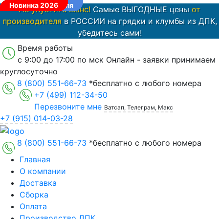
Выбор покупателя
Новинка 2026
Выбор покупателя
Новинка 2026
Хит продаж
Хит продаж
Хит продаж
Хит продаж
Выбор покупателя
Хит продаж
Хит продаж
Новинка 2026
Новинка 2026
Новинка 2026
Новинка 2026
Не упустите шанс!
Самые ВЫГОДНЫЕ цены
от
производителя
в РОССИИ на грядки и клумбы из ДПК,
убедитесь сами!
Время работы
с 9:00 до 17:00 по мск
Онлайн - заявки принимаем
круглосуточно
8 (800) 551-66-73
*бесплатно с любого номера
+7 (499) 112-34-50
Перезвоните мне
Ватсап, Телеграм, Макс
+7 (915) 014-03-28
8 (800) 551-66-73
*бесплатно с любого номера
Главная
О компании
Доставка
Сборка
Оплата
Производство ДПК