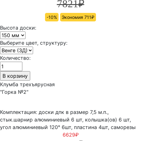
7821
₽
-10%
Экономия 711₽
Высота доски:
Выберите цвет, структуру:
Количество:
Клумба трехъярусная
"Горка №2"
Комплектация: доски дпк в размер 7,5 м.п.,
стык.шарнир алюминиевый 6 шт, колышка(ов) 6 шт,
угол алюминиевый 120° 6шт, пластина 4шт, саморезы
6629
₽