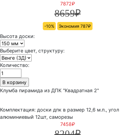
7872
₽
8659
₽
-10%
Экономия 787₽
Высота доски:
Выберите цвет, структуру:
Количество:
Клумба пирамида из ДПК "Квадратная 2"
Комплектация: доски дпк в размер 12,6 м.п., угол
алюминиевый 12шт, саморезы
7458
₽
8204
₽