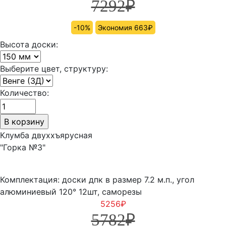
7292
₽
-10%
Экономия 663₽
Высота доски:
Выберите цвет, структуру:
Количество:
Клумба двуххъярусная
"Горка №3"
Комплектация: доски дпк в размер 7.2 м.п., угол
алюминиевый 120° 12шт, саморезы
5256
₽
5782
₽